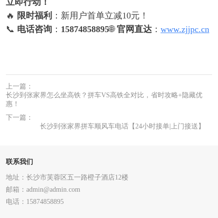
立即行动！
🔥
限时福利
：新用户首单立减10元！
📞
电话咨询
：
15874858895
🌐
官网直达
：
www.zjjpc.cn
上一篇：
长沙到张家界怎么坐高铁？拼车VS高铁全对比，省时攻略+隐藏优
惠！
下一篇：
长沙到张家界拼车顺风车电话【24小时接单|上门接送】
联系我们
地址：长沙市芙蓉区五一路橙子酒店12楼
邮箱：admin@admin.com
电话：15874858895