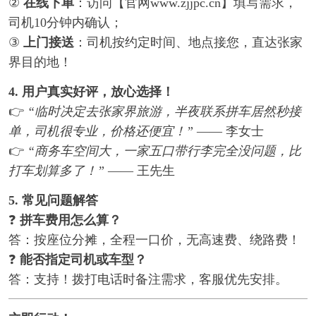
②
在线下单
：访问【官网www.zjjpc.cn】填写需求，
司机10分钟内确认；
③
上门接送
：司机按约定时间、地点接您，直达张家
界目的地！
4. 用户真实好评，放心选择！
👉
“临时决定去张家界旅游，半夜联系拼车居然秒接
单，司机很专业，价格还便宜！”
—— 李女士
👉
“商务车空间大，一家五口带行李完全没问题，比
打车划算多了！”
—— 王先生
5. 常见问题解答
❓
拼车费用怎么算？
答：按座位分摊，全程一口价，无高速费、绕路费！
❓
能否指定司机或车型？
答：支持！拨打电话时备注需求，客服优先安排。