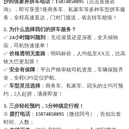
沙到张家界拼车电话：15874858895
（点击直接咨
询），即可享受7座商务车、私家车等多种车型拼车服
务，全程高速直达，门对门接送，省去转车烦恼！
2. 为什么选择我们的拼车服务？
✅
24小时随叫随到
：无论凌晨还是深夜，全天候响
应，司机快速接单！
✅
价格透明无套路
：明码标价，人均低至XX元，比高
铁大巴更划算！
✅
安全有保障
：平台严格审核司机资质，车辆保险齐
全，全程GPS定位护航。
✅
车型灵活选择
：商务车、私家车、回头的士均可预
约，2人起拼，满座即发！
3. 三步轻松预约，5分钟搞定行程！
①
拨打电话
：
15874858895
（微信同号），告知出发
时间、人数；